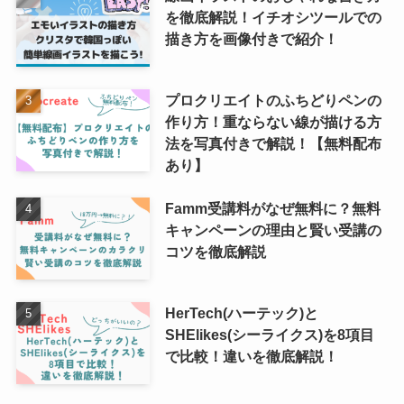
を徹底解説！イチオシツールでの
描き方を画像付きで紹介！
プロクリエイトのふちどりペンの
作り方！重ならない線が描ける方
法を写真付きで解説！【無料配布
あり】
Famm受講料がなぜ無料に？無料
キャンペーンの理由と賢い受講の
コツを徹底解説
HerTech(ハーテック)と
SHElikes(シーライクス)を8項目
で比較！違いを徹底解説！