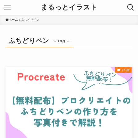
まるっとイラスト
ホーム
ふちどりペン
ふちどりペン
– tag –
その他